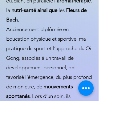
étudiant en parallèle l’
aromathérapie
,
la
nutri-santé ainsi que
les F
leurs de
Bach.
Anciennement diplômée en
Education physique et sportive, ma
pratique du sport et l’approche du Qi
Gong, associés à un travail de
développement personnel, ont
favorisé l’émergence, du plus profond
de mon être, de
mouvements
spontanés
. Lors d’un soin, ils
permettent de défaire des noeuds
dans les plans subtils et de libérer les
blocages énergétiques liés aux
mémoires de souffrances