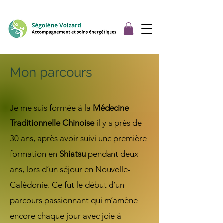
Mon parcours
Je me suis formée à la
Médecine
Traditionnelle Chinoise
il y a près de
30 ans, après avoir suivi une première
formation en
Shiatsu
pendant deux
ans, lors d’un séjour en Nouvelle-
Calédonie. Ce fut le début d’un
parcours passionnant qui m’amène
encore chaque jour avec joie à