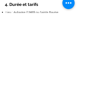
4. Durée et tarifs
Lieu : Aubagne (13400) ou Sainte Baume
Démarrage de la formation : septembre 2025,
rythme d’un week-end par mois :
13-14 septembre 2025​
11-12 octobre 2025
15-16 novembre 2025
13-14 décembre 2025
17-18 janvier 2026
14-15 février 2026
14-15 mars 2026
18-19 avril 2026
16-17 mai 2026
20-21 juin 2026
19-20 septembre 2026
24-25 octobre 2026
14-15 novembre 2026
19-20 décembre 2026
Coût : 300 € par weekend (n’inclut pas
l’hébergement ni les repas) - Possibilité de